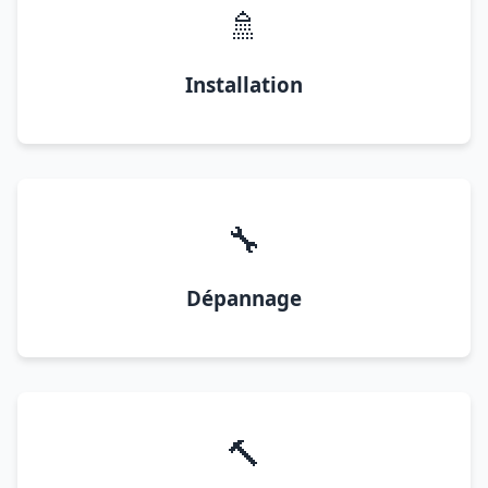
🚿
Installation
🔧
Dépannage
🔨