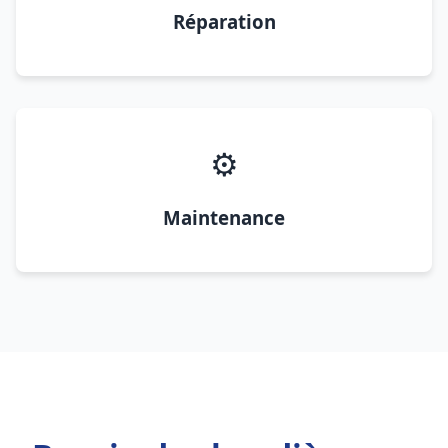
Réparation
⚙️
Maintenance