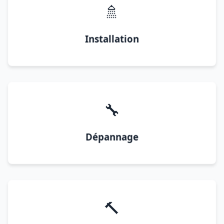
🚿
Installation
🔧
Dépannage
🔨