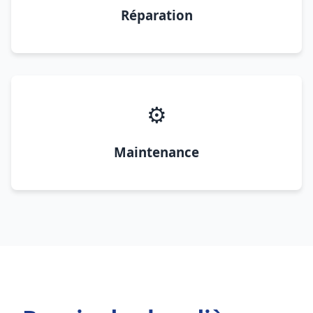
Réparation
⚙️
Maintenance