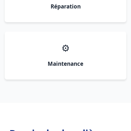
Réparation
⚙️
Maintenance