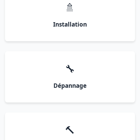
🚿
Installation
🔧
Dépannage
🔨