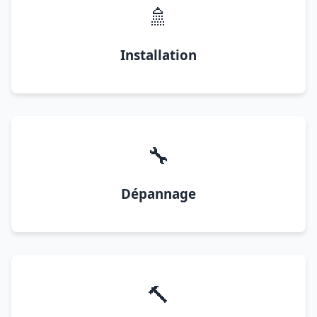
🚿
Installation
🔧
Dépannage
🔨