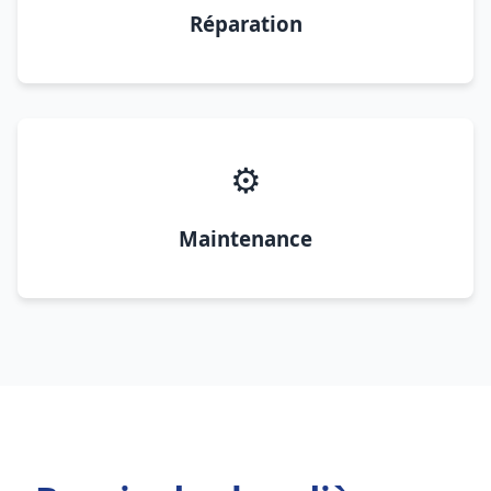
Réparation
⚙️
Maintenance