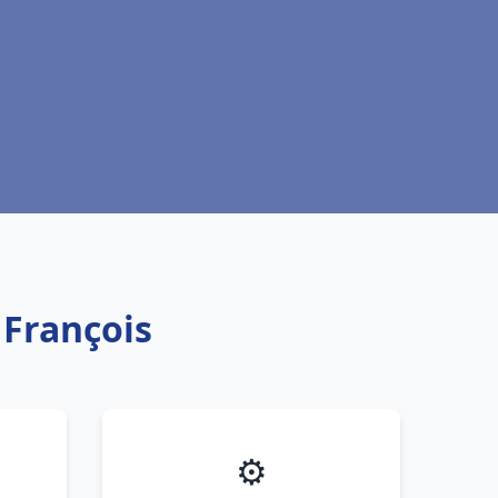
 François
⚙️