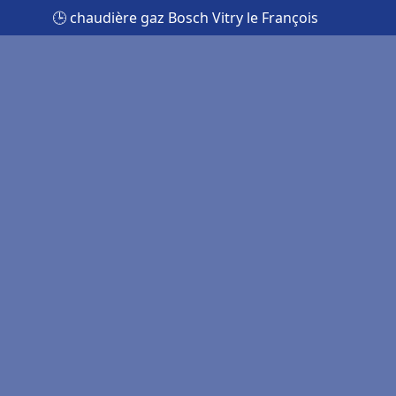
🕒 chaudière gaz Bosch Vitry le François