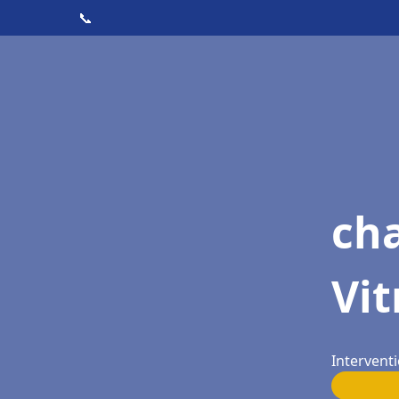
📞
ch
Vit
Interventi