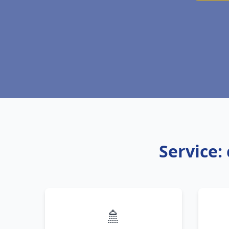
Service:
🚿