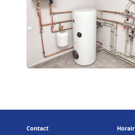
Contact
Horair