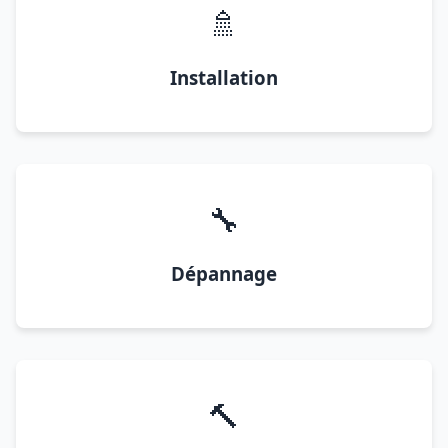
🚿
Installation
🔧
Dépannage
🔨