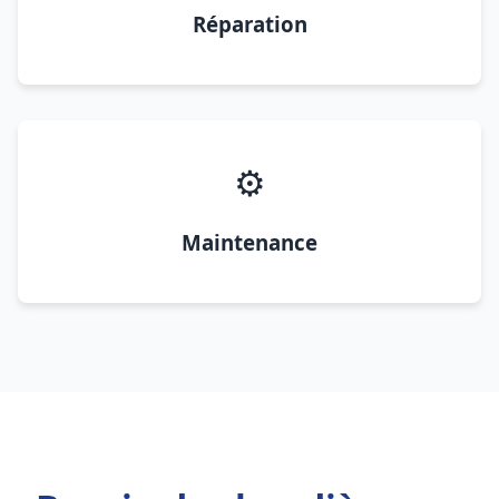
Réparation
⚙️
Maintenance