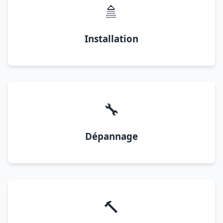
🚿
Installation
🔧
Dépannage
🔨