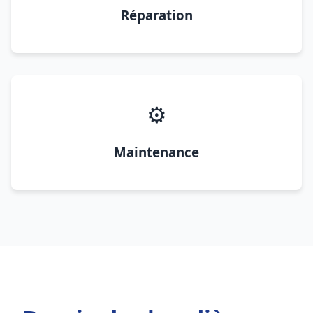
Réparation
⚙️
Maintenance