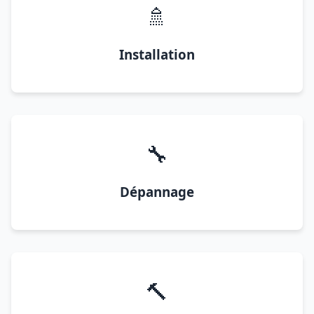
🚿
Installation
🔧
Dépannage
🔨