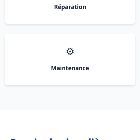
Réparation
⚙️
Maintenance