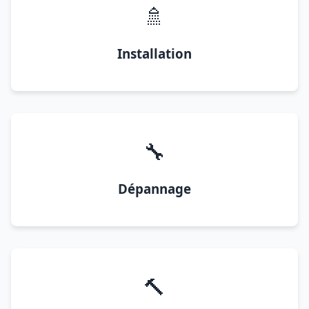
🚿
Installation
🔧
Dépannage
🔨