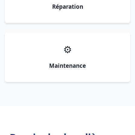
Réparation
⚙️
Maintenance