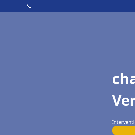
📞
ch
Ve
Interventi