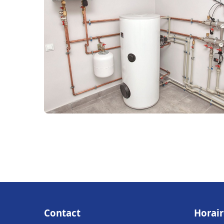
Contact
Horair