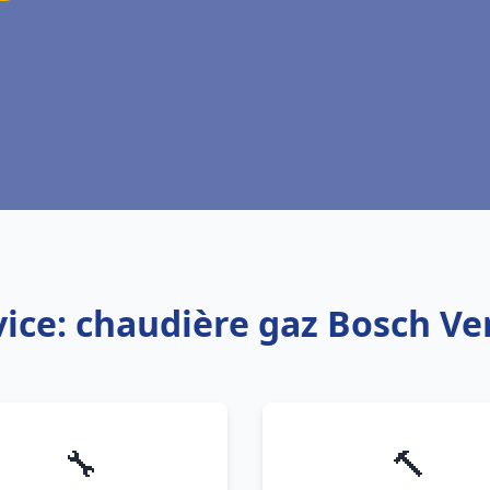
vice: chaudière gaz Bosch Ve
🔧
🔨