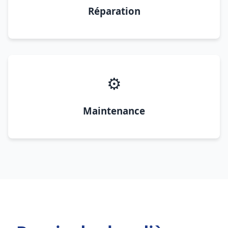
Réparation
⚙️
Maintenance