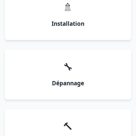
🚿
Installation
🔧
Dépannage
🔨