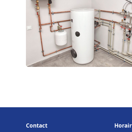
Contact
Horair