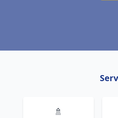
Serv
🚿