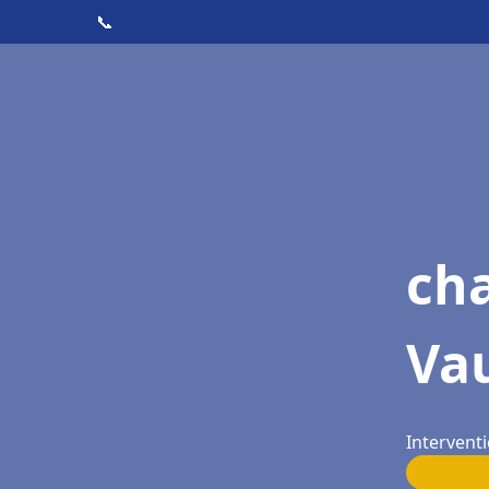
📞
ch
Va
Interventi