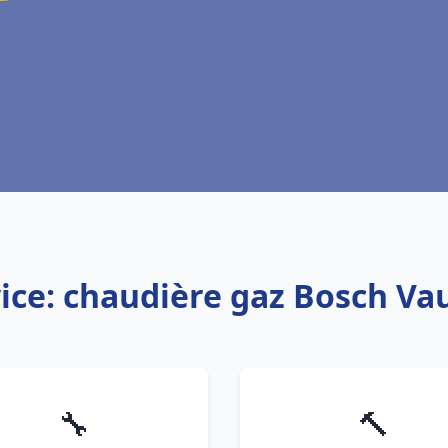
ice: chaudière gaz Bosch Va
🔧
🔨