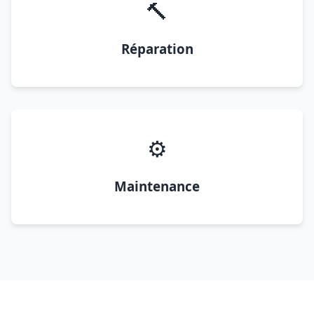
🔨
Réparation
⚙️
Maintenance