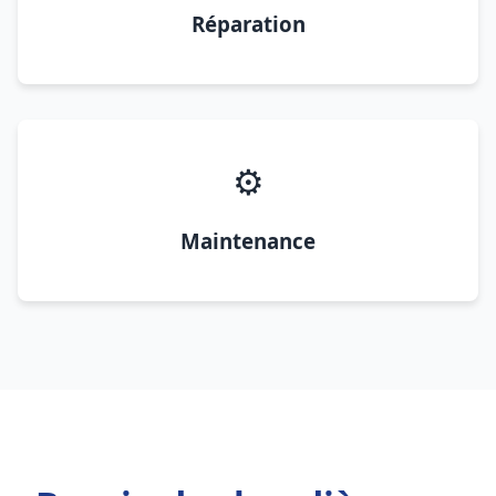
Réparation
⚙️
Maintenance