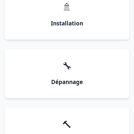
🚿
Installation
🔧
Dépannage
🔨