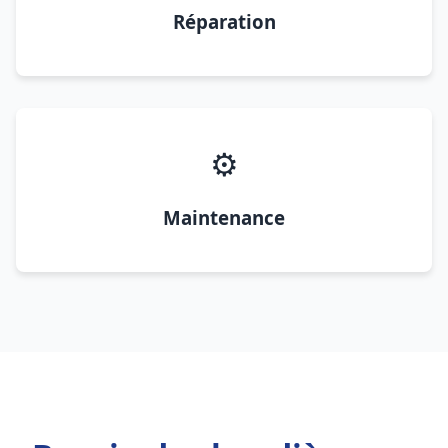
Réparation
⚙️
Maintenance