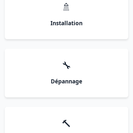
🚿
Installation
🔧
Dépannage
🔨