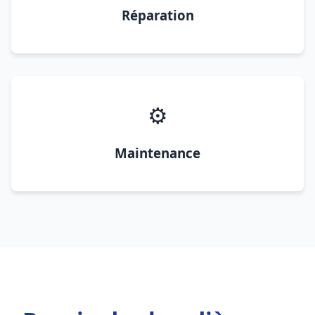
Réparation
⚙️
Maintenance