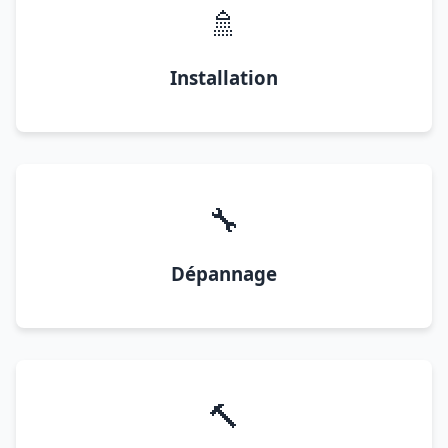
🚿
Installation
🔧
Dépannage
🔨