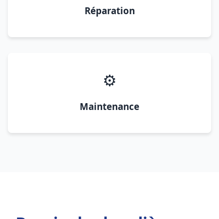
Réparation
⚙️
Maintenance