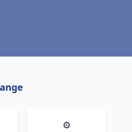
kange
⚙️