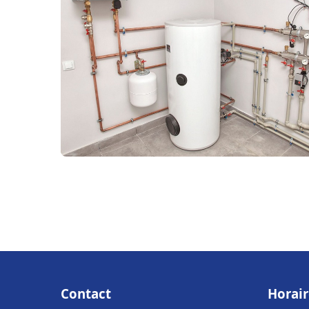
Contact
Horair