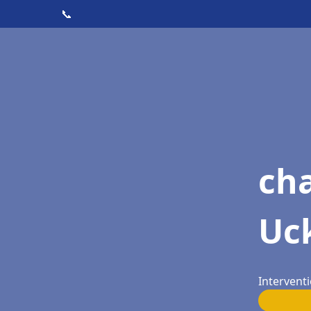
📞
ch
Uc
Intervent