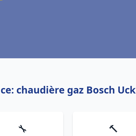
ice: chaudière gaz Bosch Uc
🔧
🔨