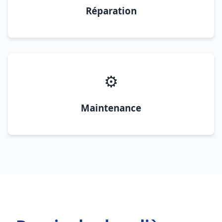
Réparation
⚙️
Maintenance