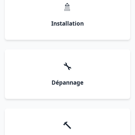
🚿
Installation
🔧
Dépannage
🔨