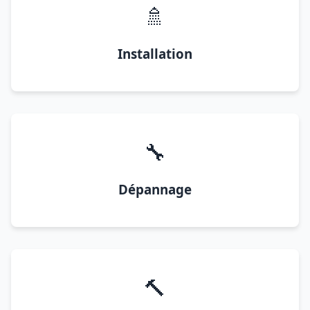
🚿
Installation
🔧
Dépannage
🔨