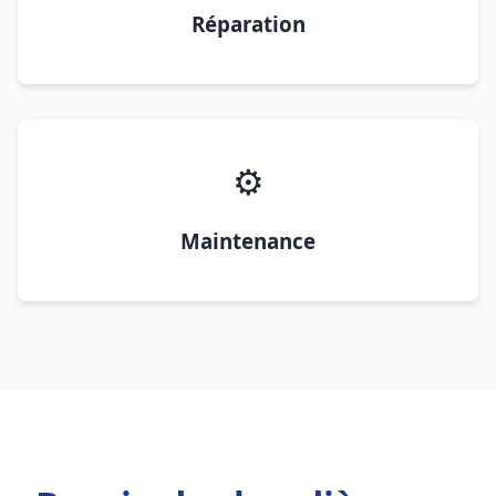
Réparation
⚙️
Maintenance