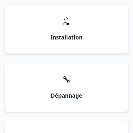
🚿
Installation
🔧
Dépannage