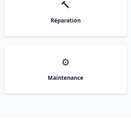
🔨
Réparation
⚙️
Maintenance