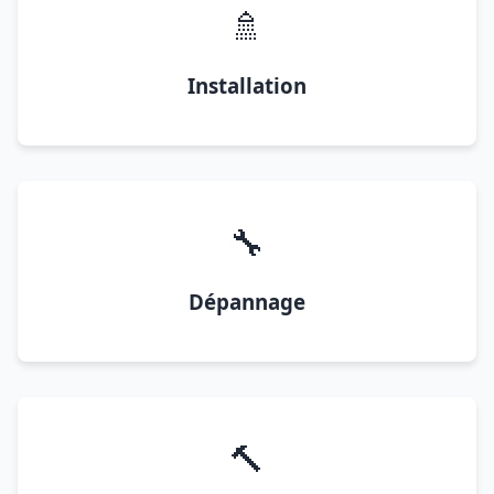
🚿
Installation
🔧
Dépannage
🔨