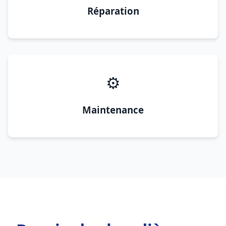
Réparation
⚙️
Maintenance