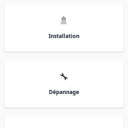
🚿
Installation
🔧
Dépannage