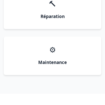
🔨
Réparation
⚙️
Maintenance