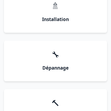
🚿
Installation
🔧
Dépannage
🔨