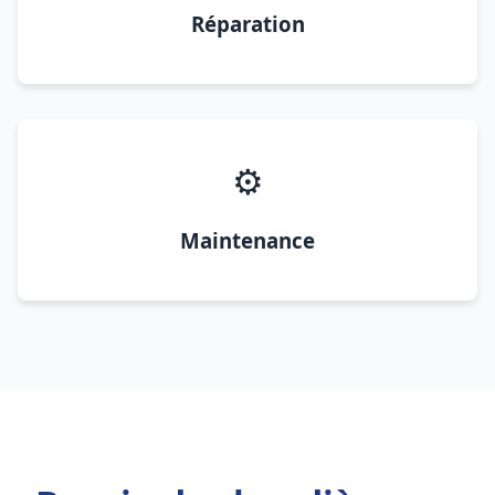
Réparation
⚙️
Maintenance