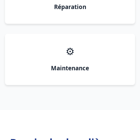
Réparation
⚙️
Maintenance