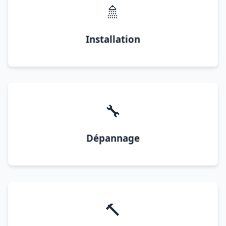
🚿
Installation
🔧
Dépannage
🔨