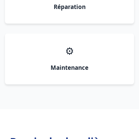
Réparation
⚙️
Maintenance