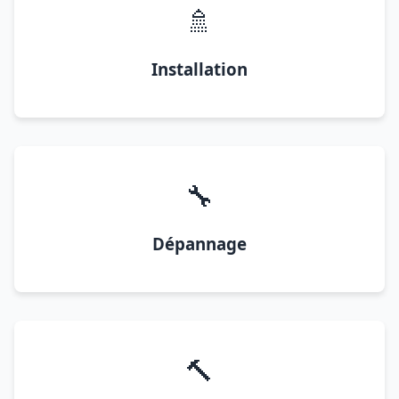
🚿
Installation
🔧
Dépannage
🔨