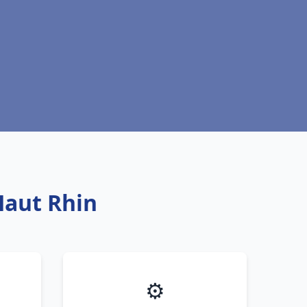
Haut Rhin
⚙️