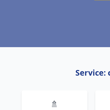
Service:
🚿