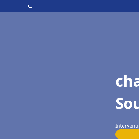
📞
ch
Sou
Interventi