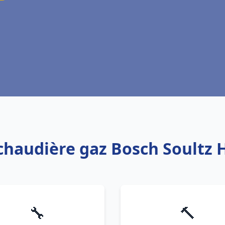
 chaudière gaz Bosch Soultz 
🔧
🔨