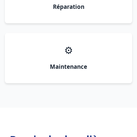
Réparation
⚙️
Maintenance