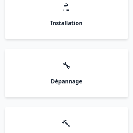
🚿
Installation
🔧
Dépannage
🔨