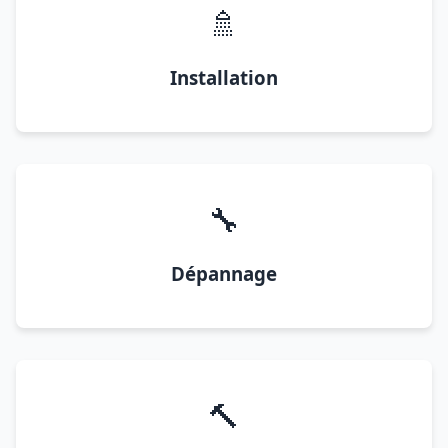
🚿
Installation
🔧
Dépannage
🔨