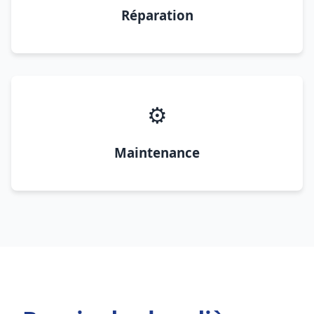
Réparation
⚙️
Maintenance