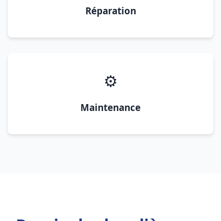
Réparation
⚙️
Maintenance