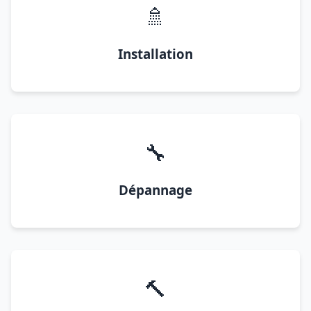
🚿
Installation
🔧
Dépannage
🔨