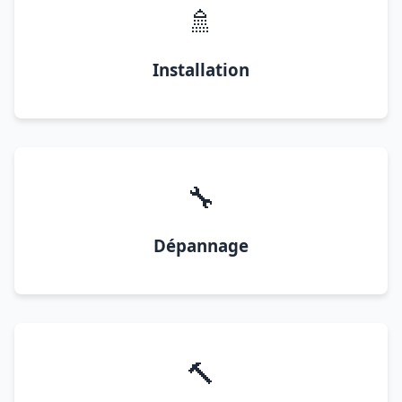
🚿
Installation
🔧
Dépannage
🔨