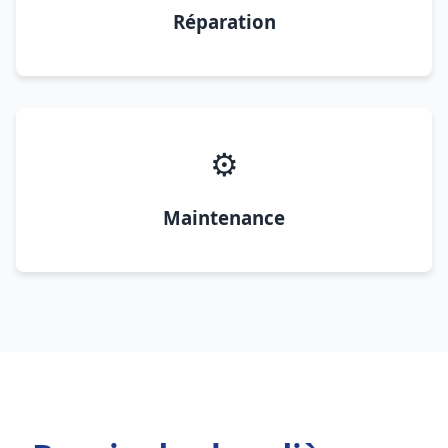
Réparation
⚙️
Maintenance