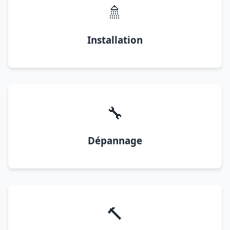
🚿
Installation
🔧
Dépannage
🔨