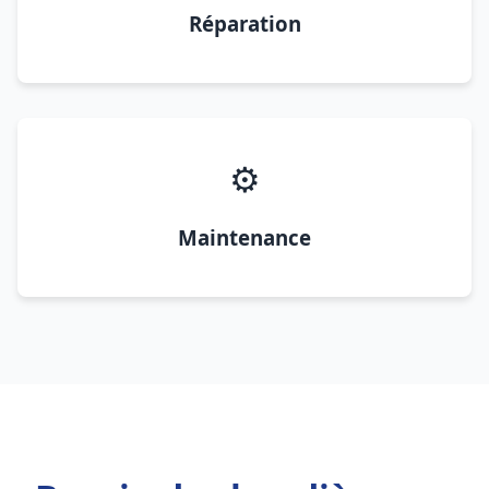
Réparation
⚙️
Maintenance