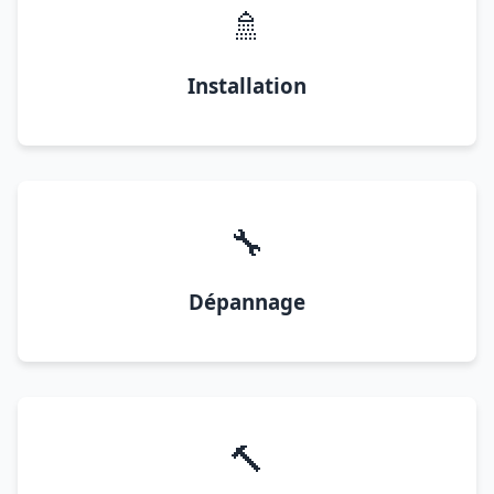
🚿
Installation
🔧
Dépannage
🔨