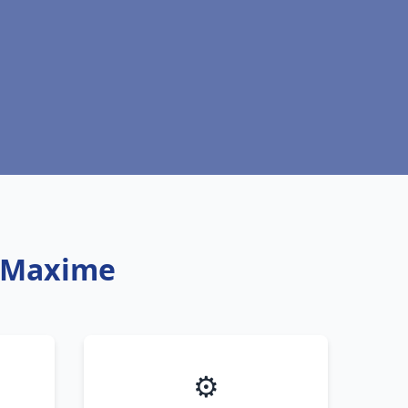
e Maxime
⚙️