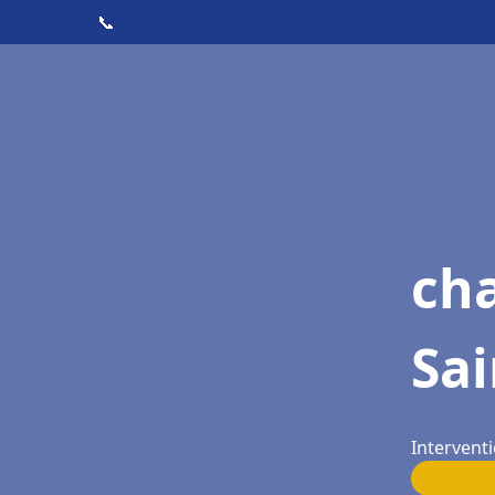
📞
ch
Sa
Intervent