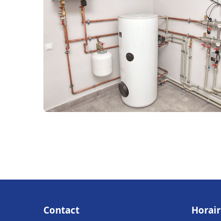
Contact
Horair