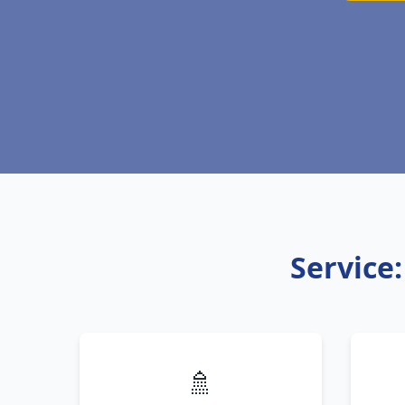
Service
🚿