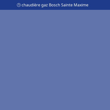
🕒 chaudière gaz Bosch Sainte Maxime