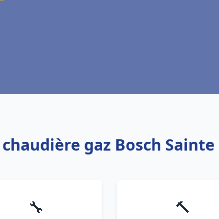
: chaudière gaz Bosch Saint
🔧
🔨