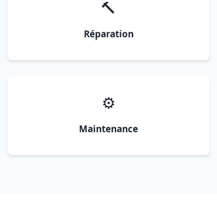
🔨
Réparation
⚙️
Maintenance