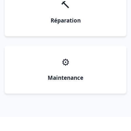
🔨
Réparation
⚙️
Maintenance