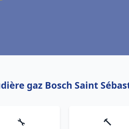
udière gaz Bosch Saint Sébast
🔧
🔨