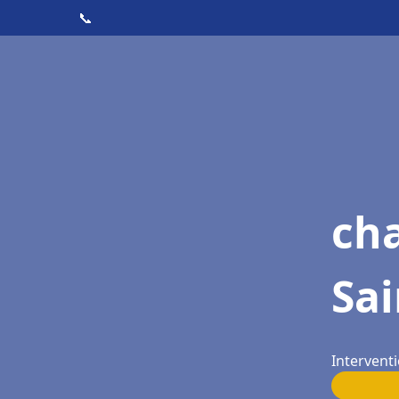
📞
ch
Sai
Interventi