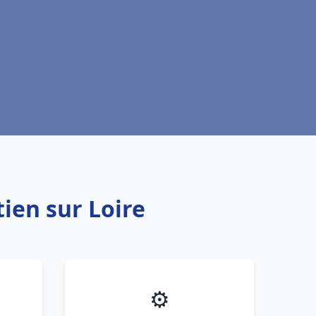
ien sur Loire
⚙️