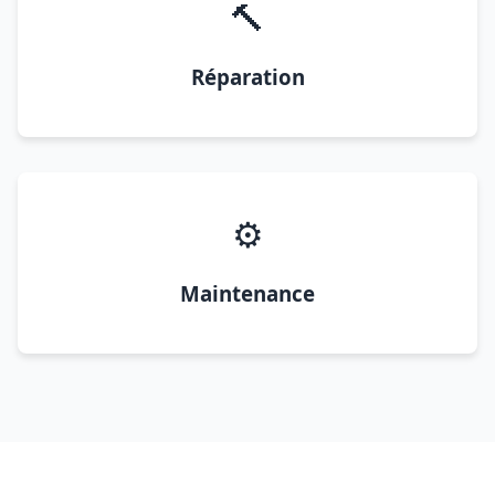
🔨
Réparation
⚙️
Maintenance