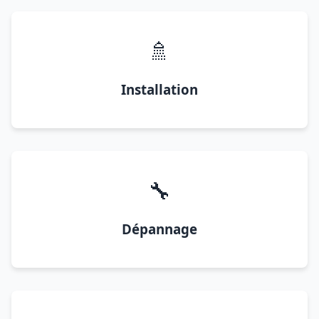
🚿
Installation
🔧
Dépannage