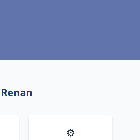
t Renan
⚙️