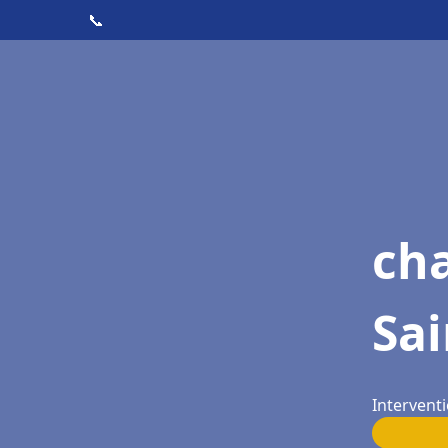
📞
ch
Sa
Interventi