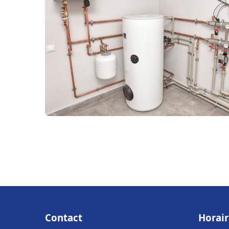
Contact
Horair