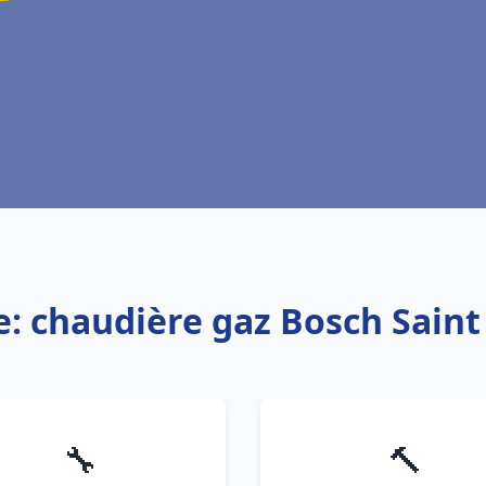
e: chaudière gaz Bosch Sain
🔧
🔨