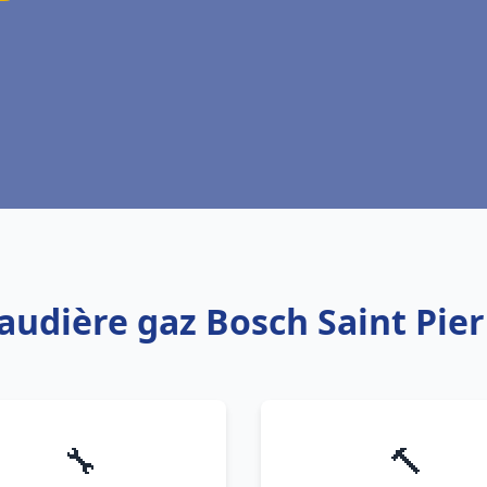
haudière gaz Bosch Saint Pie
🔧
🔨