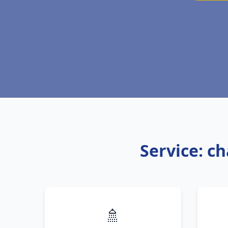
Service: c
🚿