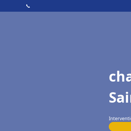
📞
ch
Sai
Interventi