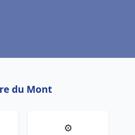
rre du Mont
⚙️