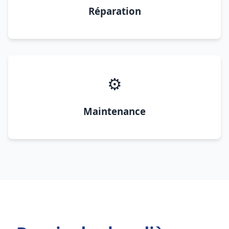
Réparation
⚙️
Maintenance