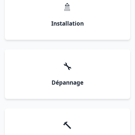
🚿
Installation
🔧
Dépannage
🔨