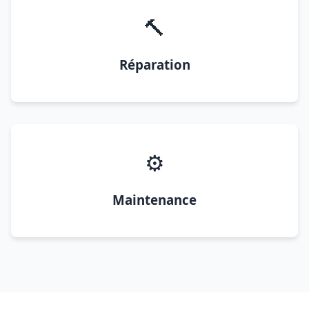
🔨
Réparation
⚙️
Maintenance