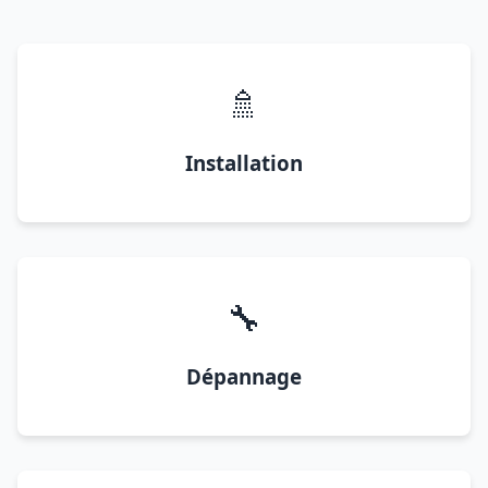
🚿
Installation
🔧
Dépannage