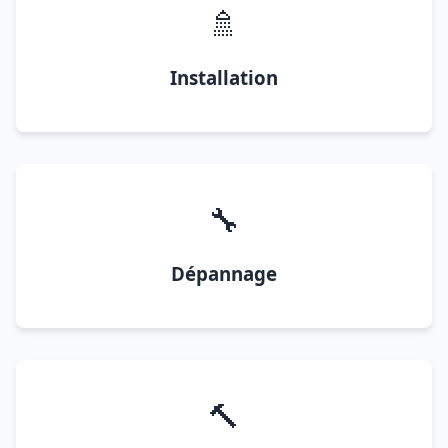
🚿
Installation
🔧
Dépannage
🔨