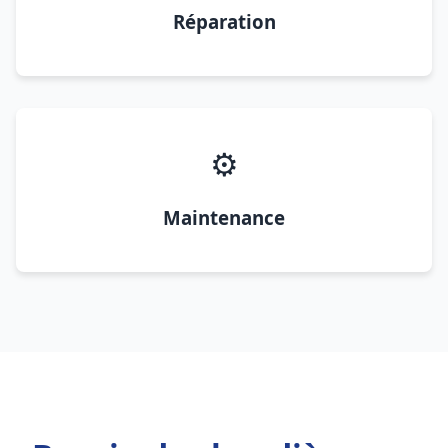
Réparation
⚙️
Maintenance