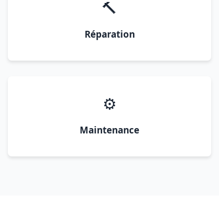
🔨
Réparation
⚙️
Maintenance