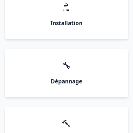
🚿
Installation
🔧
Dépannage
🔨