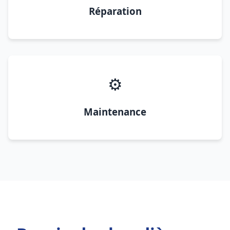
Réparation
⚙️
Maintenance