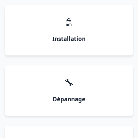
🚿
Installation
🔧
Dépannage