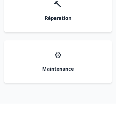
🔨
Réparation
⚙️
Maintenance