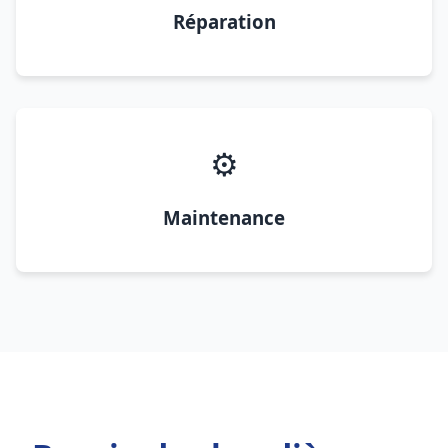
Réparation
⚙️
Maintenance