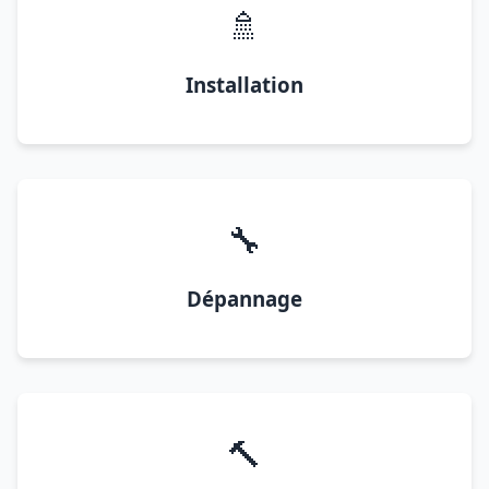
🚿
Installation
🔧
Dépannage
🔨