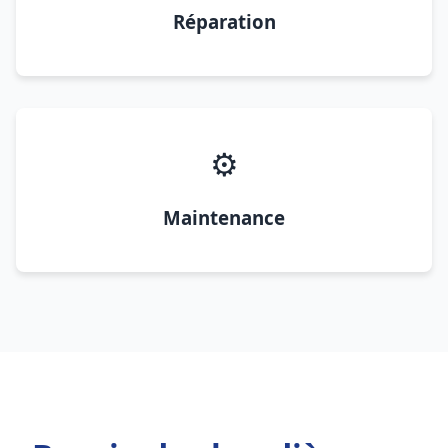
Réparation
⚙️
Maintenance