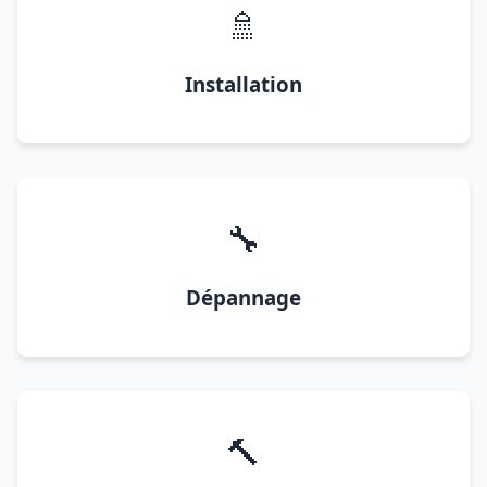
🚿
Installation
🔧
Dépannage
🔨