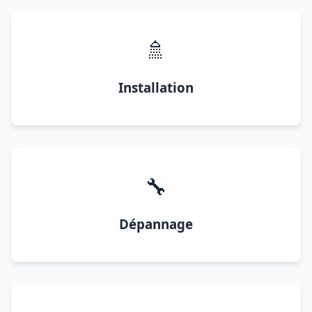
🚿
Installation
🔧
Dépannage