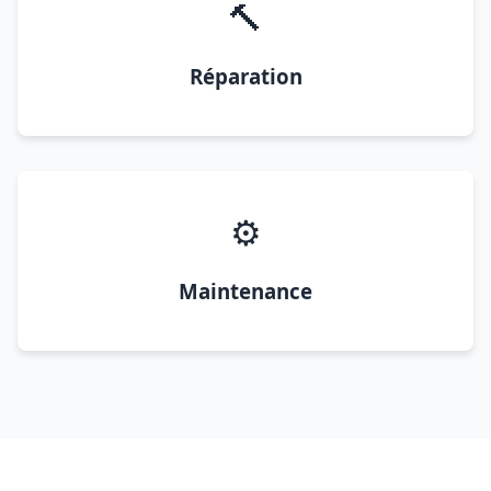
🔨
Réparation
⚙️
Maintenance