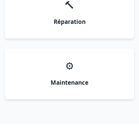
🔨
Réparation
⚙️
Maintenance